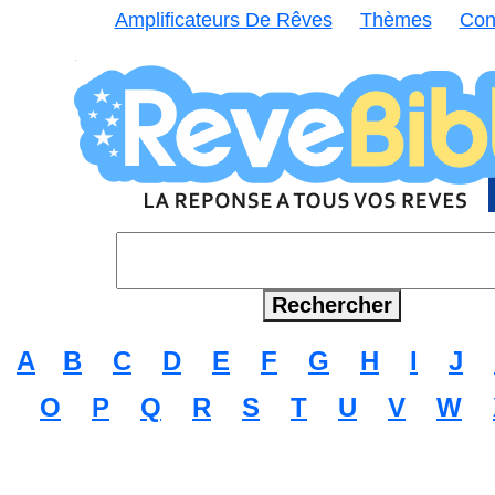
Amplificateurs De Rêves
Thèmes
Con
A
B
C
D
E
F
G
H
I
J
O
P
Q
R
S
T
U
V
W