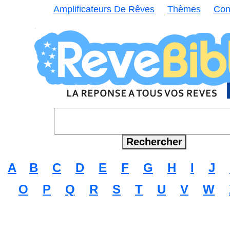
Amplificateurs De Rêves
Thèmes
Con
A
B
C
D
E
F
G
H
I
J
O
P
Q
R
S
T
U
V
W