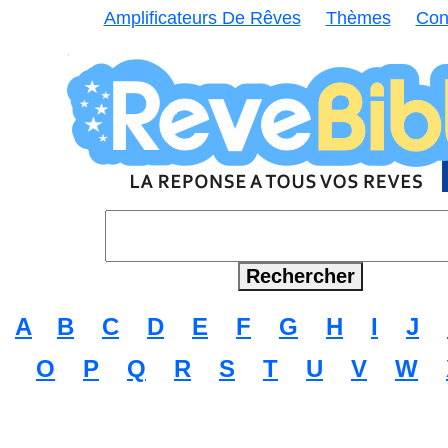
Amplificateurs De Rêves
Thèmes
Con
A
B
C
D
E
F
G
H
I
J
O
P
Q
R
S
T
U
V
W