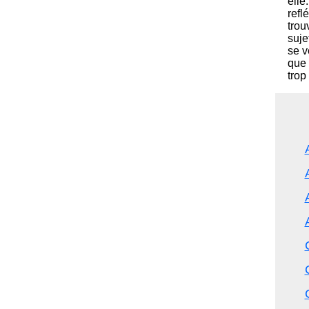
elle
refl
trou
suje
se v
que 
trop