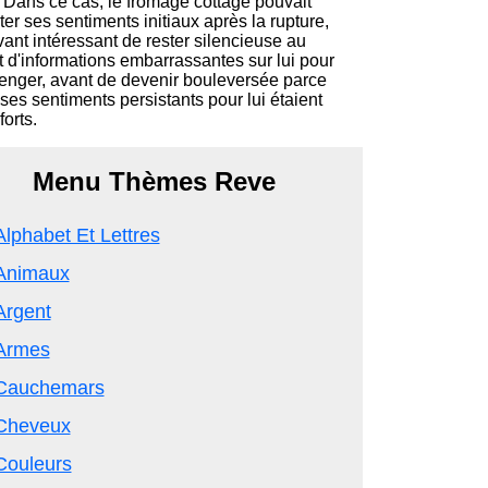
. Dans ce cas, le fromage cottage pouvait
éter ses sentiments initiaux après la rupture,
vant intéressant de rester silencieuse au
t d'informations embarrassantes sur lui pour
enger, avant de devenir bouleversée parce
ses sentiments persistants pour lui étaient
 forts.
Menu Thèmes Reve
Alphabet Et Lettres
Animaux
Argent
Armes
Cauchemars
Cheveux
Couleurs