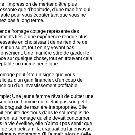
e l'impression de mériter d'être plus
ressante que d'habitude, d'une manière qui
fiable pour vous écouter tant que vous ne
ez pas à long terme.
r de fromage cottage représente des
iments liés à une expérience rendue plus
ressante en choisissant de ne rien dire de
 sur un sujet, tout en n'y voyant pas
convénient. Une manière sûre de garder le
nce sur quelque chose, tout en trouvant cela
eptable ou même bénéfique.
romage peut être un signe que vous
ficiez d'un gain financier, d'un coup de
ce ou d'un investissement profitable.
ple: Une jeune femme rêvait de quitter une
on où un homme qui n'était pas son petit
la draguait de manière inappropriée. Elle
it ensuite des trous dans le sol remplis de
roni au fromage qu'elle devait contourner.
 la vie éveillée, elle n'aimait pas sentir que
i de son petit ami la draguait ou lui envoyait
signaux montrant qu'il l'aimait, alors qu'elle