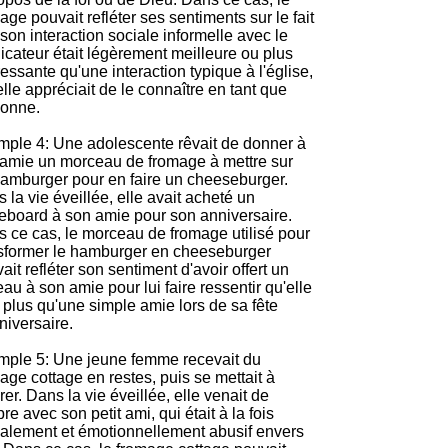
age pouvait refléter ses sentiments sur le fait
son interaction sociale informelle avec le
icateur était légèrement meilleure ou plus
ressante qu'une interaction typique à l'église,
elle appréciait de le connaître en tant que
sonne.
ple 4: Une adolescente rêvait de donner à
amie un morceau de fromage à mettre sur
amburger pour en faire un cheeseburger.
 la vie éveillée, elle avait acheté un
eboard à son amie pour son anniversaire.
 ce cas, le morceau de fromage utilisé pour
sformer le hamburger en cheeseburger
ait refléter son sentiment d'avoir offert un
au à son amie pour lui faire ressentir qu'elle
t plus qu'une simple amie lors de sa fête
niversaire.
ple 5: Une jeune femme recevait du
age cottage en restes, puis se mettait à
rer. Dans la vie éveillée, elle venait de
re avec son petit ami, qui était à la fois
alement et émotionnellement abusif envers