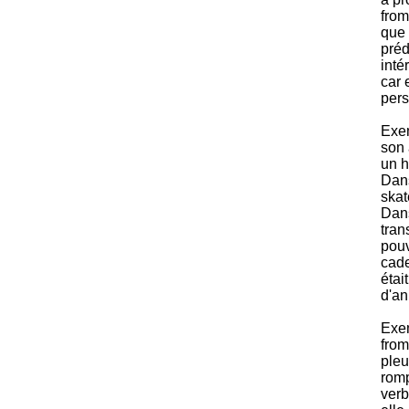
from
que 
préd
inté
car 
per
Exem
son 
un h
Dans
skat
Dans
tran
pouv
cade
étai
d'an
Exem
from
pleu
romp
verb