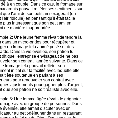
t déjà en couple. Dans ce cas, le fromage sur
macaronis pouvait refléter ses sentiments sur
ait que l'ami de son petit ami exagérait (ou
 l'air ridicule) en pensant qu'il était facile
re plus intéressant que son petit ami en
tant de manière inappropriée.
ple 2: Une jeune femme rêvait de tendre la
 dans un micro-ondes pour récupérer et
er du fromage feta abîmé posé sur des
ards. Dans la vie éveillée, son patron lui
t dit que l'entreprise envisageait de ne pas
uveler son contrat l'année suivante. Dans ce
 le fromage feta pouvait refléter son
iment initial sur la facilité avec laquelle elle
ait être soutenue en parlant à ses
rieurs pour renouveler son contrat avec
ques ajustements pour gagner plus d'argent,
t que son patron ne soit réaliste avec elle.
ple 3: Une femme âgée rêvait de grignoter
romage avec un groupe de personnes. Dans
ie éveillée, elle aimait discuter avec un
icateur au petit-déjeuner dans un restaurant
opos de la foi ou de Dieu. Dans ce cas, le