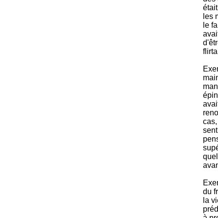
étai
les 
le f
avait
d'êt
flir
Exem
main
mang
épin
avai
reno
cas,
sent
pens
supé
quel
avan
Exem
du f
la v
préd
à pr