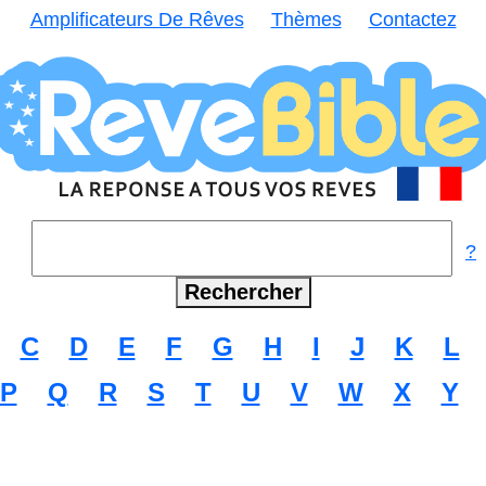
Amplificateurs De Rêves
Thèmes
Contactez
?
C
D
E
F
G
H
I
J
K
L
P
Q
R
S
T
U
V
W
X
Y