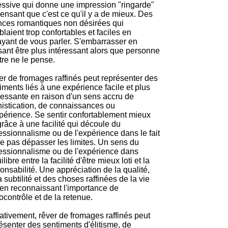
ssive qui donne une impression "ringarde"
ensant que c'est ce qu'il y a de mieux. Des
ces romantiques non désirées qui
laient trop confortables et faciles en
yant de vous parler. S'embarrasser en
ant être plus intéressant alors que personne
tre ne le pense.
r de fromages raffinés peut représenter des
iments liés à une expérience facile et plus
ressante en raison d'un sens accru de
istication, de connaissances ou
périence. Se sentir confortablement mieux
 grâce à une facilité qui découle du
essionnalisme ou de l'expérience dans le fait
e pas dépasser les limites. Un sens du
essionnalisme ou de l'expérience dans
ilibre entre la facilité d'être mieux loti et la
onsabilité. Une appréciation de la qualité,
a subtilité et des choses raffinées de la vie
 en reconnaissant l'importance de
tocontrôle et de la retenue.
tivement, rêver de fromages raffinés peut
ésenter des sentiments d'élitisme, de