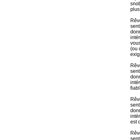
snob
plus
Rêve
sent
donn
inté
vous
(ou 
exig
Rêve
sent
donn
inté
fiab
Rêve
sent
donn
inté
est 
Rêve
sent