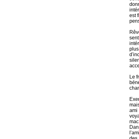
donn
inté
est 
pens
Rêve
sent
inté
plus
d'in
sile
acc
Le f
béné
chan
Exem
mais
ami 
voya
maca
Dans
l'am
des 