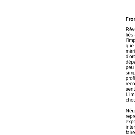
Fro
Rêve
liés
l'im
que 
méri
d'or
dépa
peu 
simp
prof
reco
sent
L'im
chos
Néga
repr
expé
inté
fair