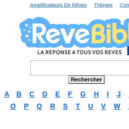
Amplificateurs De Rêves
Thèmes
Con
A
B
C
D
E
F
G
H
I
J
O
P
Q
R
S
T
U
V
W