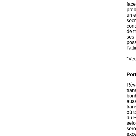
face
prob
un e
secr
conc
de t
ses 
poss
l'atti
*Veu
Por
Rêve
tran
bonh
auss
tran
où t
du P
selo
sero
exce