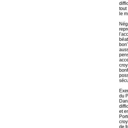
diff
tout
le m
Néga
repr
l'ac
béat
bon"
auss
pens
acce
croy
bonh
poss
sécu
Exem
du P
Dans
diff
et e
Port
croy
de f