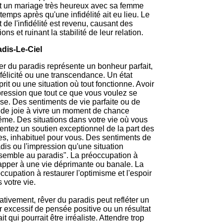
t un mariage très heureux avec sa femme
temps après qu'une infidélité ait eu lieu. Le
t de l'infidélité est revenu, causant des
ions et ruinant la stabilité de leur relation.
dis-Le-Ciel
r du paradis représente un bonheur parfait,
félicité ou une transcendance. Un état
prit ou une situation où tout fonctionne. Avoir
pression que tout ce que vous voulez se
ise. Des sentiments de vie parfaite ou de
de joie à vivre un moment de chance
ême. Des situations dans votre vie où vous
entez un soutien exceptionnel de la part des
es, inhabituel pour vous. Des sentiments de
dis ou l'impression qu'une situation
semble au paradis". La préoccupation à
pper à une vie déprimante ou banale. La
ccupation à restaurer l'optimisme et l'espoir
 votre vie.
tivement, rêver du paradis peut refléter un
r excessif de pensée positive ou un résultat
ait qui pourrait être irréaliste. Attendre trop