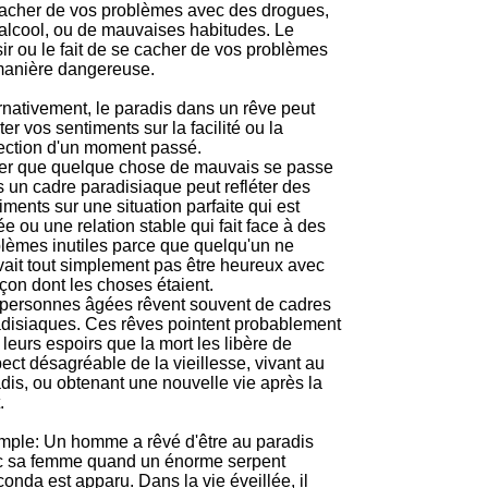
acher de vos problèmes avec des drogues,
'alcool, ou de mauvaises habitudes. Le
sir ou le fait de se cacher de vos problèmes
manière dangereuse.
rnativement, le paradis dans un rêve peut
éter vos sentiments sur la facilité ou la
ection d'un moment passé.
er que quelque chose de mauvais se passe
 un cadre paradisiaque peut refléter des
iments sur une situation parfaite qui est
ée ou une relation stable qui fait face à des
lèmes inutiles parce que quelqu'un ne
ait tout simplement pas être heureux avec
açon dont les choses étaient.
personnes âgées rêvent souvent de cadres
disiaques. Ces rêves pointent probablement
 leurs espoirs que la mort les libère de
pect désagréable de la vieillesse, vivant au
dis, ou obtenant une nouvelle vie après la
.
ple: Un homme a rêvé d'être au paradis
c sa femme quand un énorme serpent
onda est apparu. Dans la vie éveillée, il