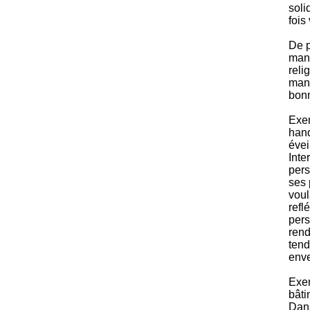
soli
fois
De p
mani
reli
mani
bonn
Exe
hand
évei
Inte
pers
ses 
voul
refl
pers
rend
tend
enve
Exem
bâti
Dans