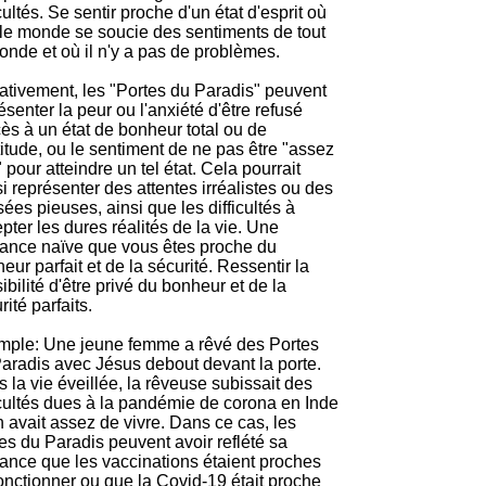
icultés. Se sentir proche d'un état d'esprit où
 le monde se soucie des sentiments de tout
onde et où il n'y a pas de problèmes.
tivement, les "Portes du Paradis" peuvent
ésenter la peur ou l'anxiété d'être refusé
cès à un état de bonheur total ou de
itude, ou le sentiment de ne pas être "assez
 pour atteindre un tel état. Cela pourrait
i représenter des attentes irréalistes ou des
ées pieuses, ainsi que les difficultés à
pter les dures réalités de la vie. Une
ance naïve que vous êtes proche du
eur parfait et de la sécurité. Ressentir la
ibilité d'être privé du bonheur et de la
rité parfaits.
ple: Une jeune femme a rêvé des Portes
aradis avec Jésus debout devant la porte.
 la vie éveillée, la rêveuse subissait des
icultés dues à la pandémie de corona en Inde
n avait assez de vivre. Dans ce cas, les
es du Paradis peuvent avoir reflété sa
ance que les vaccinations étaient proches
onctionner ou que la Covid-19 était proche