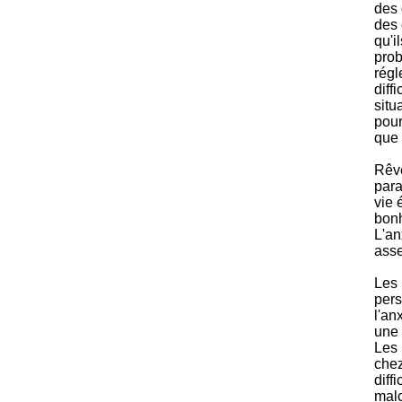
des 
des 
qu'i
prob
régl
diff
situ
pour
que 
Rêve
para
vie 
bonh
L'an
asse
Les 
pers
l'an
une 
Les 
chez
diff
malc