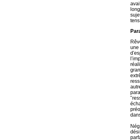
avai
long
suje
tens
Para
Rêve
une 
d'es
l'im
réal
gran
extr
ress
autr
para
"res
écha
préo
dans
Néga
dési
parf