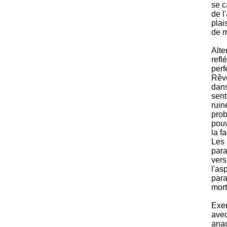
se c
de l
plai
de 
Alte
refl
perf
Rêv
dans
sent
ruin
prob
pouv
la f
Les 
para
vers
l'as
para
mort
Exem
ave
anac