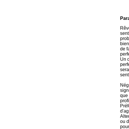
Par
Rêve
sent
prob
bien
de f
perf
Un d
perf
sera
sent
Néga
sign
que 
prof
Préf
d'ag
Alte
ou d
pour