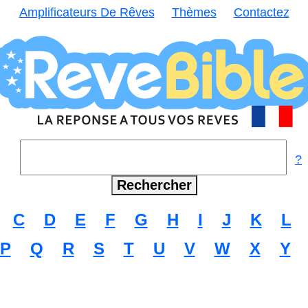
Amplificateurs De Rêves
Thèmes
Contactez
?
C
D
E
F
G
H
I
J
K
L
P
Q
R
S
T
U
V
W
X
Y