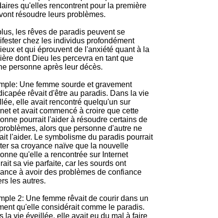
daires qu'elles rencontrent pour la première
 vont résoudre leurs problèmes.
lus, les rêves de paradis peuvent se
fester chez les individus profondément
gieux et qui éprouvent de l'anxiété quant à la
ère dont Dieu les percevra en tant que
e personne après leur décès.
mple: Une femme sourde et gravement
icapée rêvait d'être au paradis. Dans la vie
llée, elle avait rencontré quelqu'un sur
rnet et avait commencé à croire que cette
onne pourrait l'aider à résoudre certains de
problèmes, alors que personne d'autre ne
ait l'aider. Le symbolisme du paradis pourrait
éter sa croyance naïve que la nouvelle
onne qu'elle a rencontrée sur Internet
rait sa vie parfaite, car les sourds ont
ance à avoir des problèmes de confiance
rs les autres.
ple 2: Une femme rêvait de courir dans un
ment qu'elle considérait comme le paradis.
 la vie éveillée, elle avait eu du mal à faire