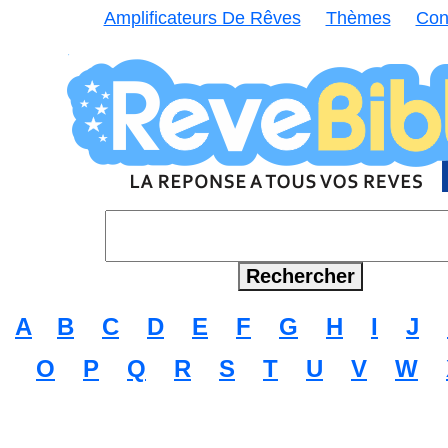
Amplificateurs De Rêves
Thèmes
Con
A
B
C
D
E
F
G
H
I
J
O
P
Q
R
S
T
U
V
W