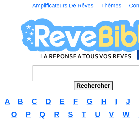
Amplificateurs De Rêves
Thèmes
Con
A
B
C
D
E
F
G
H
I
J
O
P
Q
R
S
T
U
V
W