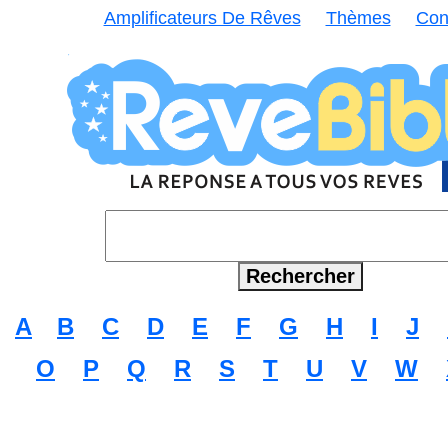
Amplificateurs De Rêves
Thèmes
Con
A
B
C
D
E
F
G
H
I
J
O
P
Q
R
S
T
U
V
W