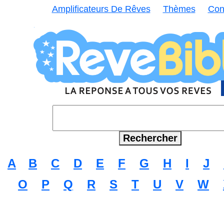
Amplificateurs De Rêves
Thèmes
Con
A
B
C
D
E
F
G
H
I
J
O
P
Q
R
S
T
U
V
W