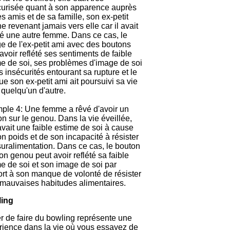
curisée quant à son apparence auprès
s amis et de sa famille, son ex-petit
e revenant jamais vers elle car il avait
vé une autre femme. Dans ce cas, le
e de l'ex-petit ami avec des boutons
avoir reflété ses sentiments de faible
me de soi, ses problèmes d'image de soi
s insécurités entourant sa rupture et le
que son ex-petit ami ait poursuivi sa vie
quelqu'un d'autre.
ple 4: Une femme a rêvé d'avoir un
n sur le genou. Dans la vie éveillée,
avait une faible estime de soi à cause
n poids et de son incapacité à résister
suralimentation. Dans ce cas, le bouton
on genou peut avoir reflété sa faible
e de soi et son image de soi par
ort à son manque de volonté de résister
 mauvaises habitudes alimentaires.
ing
r de faire du bowling représente une
rience dans la vie où vous essayez de