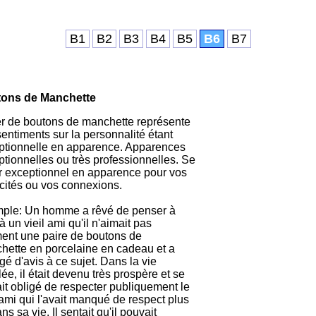
B1
B2
B3
B4
B5
B6
B7
ons de Manchette
r de boutons de manchette représente
entiments sur la personnalité étant
ptionnelle en apparence. Apparences
tionnelles ou très professionnelles. Se
ir exceptionnel en apparence pour vos
cités ou vos connexions.
ple: Un homme a rêvé de penser à
r à un vieil ami qu'il n'aimait pas
ment une paire de boutons de
hette en porcelaine en cadeau et a
é d'avis à ce sujet. Dans la vie
lée, il était devenu très prospère et se
it obligé de respecter publiquement le
 ami qui l'avait manqué de respect plus
ans sa vie. Il sentait qu'il pouvait