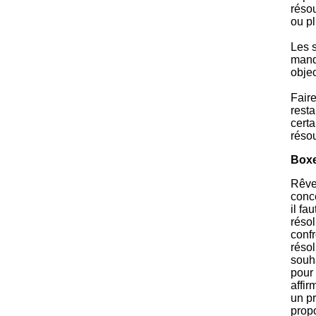
résou
ou p
Les s
manq
objec
Faire
resta
certa
réso
Box
Rêve
conce
il fa
résol
confr
réso
souha
pour
affir
un pr
prop