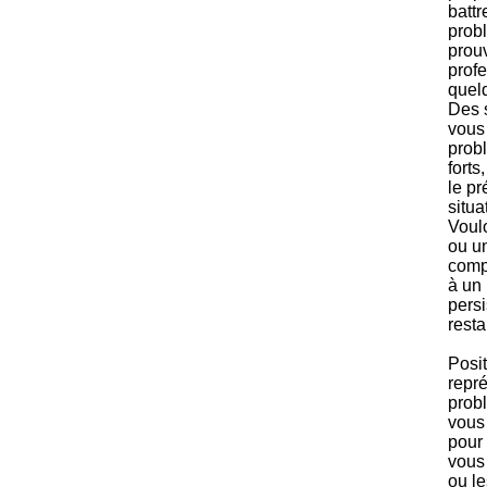
batt
prob
prou
prof
quelq
Des s
vous
prob
forts
le p
situa
Voul
ou u
comp
à un
persi
resta
Posi
repré
prob
vous
pour 
vous 
ou le