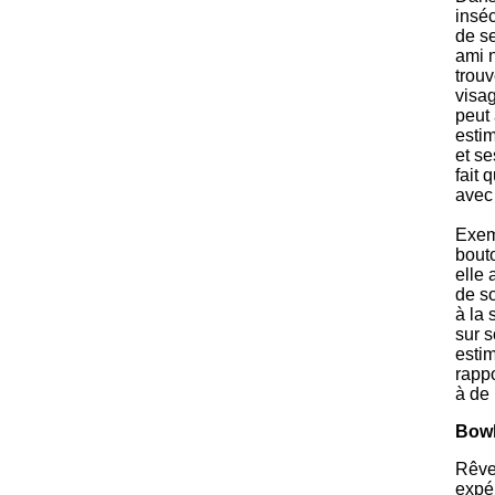
insé
de se
ami n
trou
visag
peut 
esti
et se
fait 
avec 
Exem
bouto
elle 
de so
à la 
sur s
estim
rapp
à de
Bowl
Rêve
expé