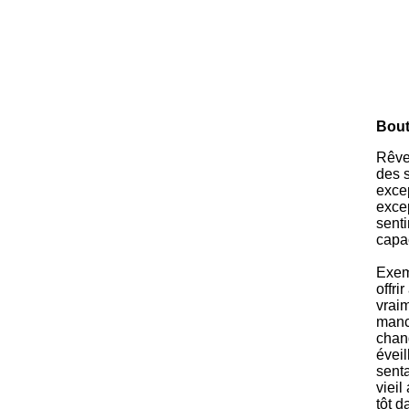
Bout
Rêve
des s
exce
excep
sent
capa
Exem
offri
vrai
manc
chang
éveil
senta
vieil
tôt d