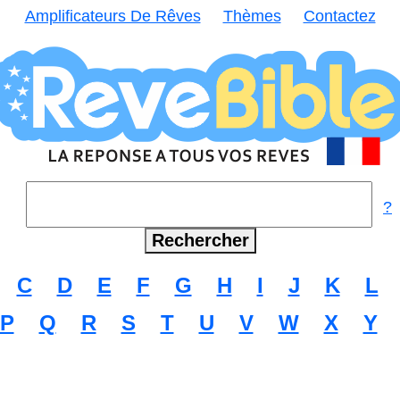
Amplificateurs De Rêves
Thèmes
Contactez
?
C
D
E
F
G
H
I
J
K
L
P
Q
R
S
T
U
V
W
X
Y