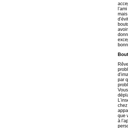
acce
l'ami
mais 
d'évi
bout
avoir
donne
exce
bonn
Bou
Rêve
probl
d'im
par 
prob
Vous 
dépla
L'in
chez 
appa
que v
à l'
pers