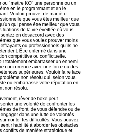
re ou "mettre KO" une personne ou un
lème en le programmant et en le
vant. Vouloir prouver de manière
essionnelle que vous êtes meilleur que
u'un qui pense être meilleur que vous.
ituations de la vie éveillée où vous
 sentez en désaccord avec des
lèmes que vous voulez prouver moins
, effrayants ou professionnels qu'ils ne
rétendent. Être enfermé dans une
tion compétitive ou conflictuelle.
oir totalement embarrasser un ennemi
ne concurrence avec une force ou des
étences supérieures. Vouloir faire face
 problème non résolu qui, selon vous,
ste ou embarrasse votre réputation en
nt non résolu.
tivement, rêver de boxe peut
senter une volonté de confronter les
lèmes de front, de vous défendre ou de
 engager dans une lutte de volontés
surmonter les difficultés. Vous pouvez
sentir habilité à aborder les obstacles
s conflits de manière stratégique et