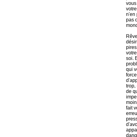
vous 
votr
n'en 
pas d
monde
Rêve
désir
pire
votre
soi. 
prob
qui v
force
d'ap
trop,
de q
impe
moin
fait
erreu
press
d'avo
appa
dang