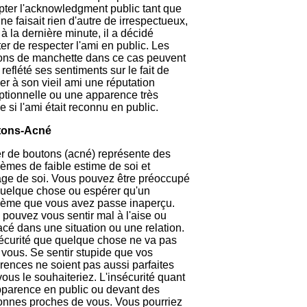
pter l'acknowledgment public tant que
 ne faisait rien d'autre de irrespectueux,
à la dernière minute, il a décidé
ter de respecter l'ami en public. Les
ons de manchette dans ce cas peuvent
 reflété ses sentiments sur le fait de
r à son vieil ami une réputation
ptionnelle ou une apparence très
e si l'ami était reconnu en public.
tons-Acné
r de boutons (acné) représente des
èmes de faible estime de soi et
age de soi. Vous pouvez être préoccupé
quelque chose ou espérer qu'un
lème que vous avez passe inaperçu.
pouvez vous sentir mal à l'aise ou
cé dans une situation ou une relation.
sécurité que quelque chose ne va pas
vous. Se sentir stupide que vos
rences ne soient pas aussi parfaites
ous le souhaiteriez. L'insécurité quant
apparence en public ou devant des
onnes proches de vous. Vous pourriez