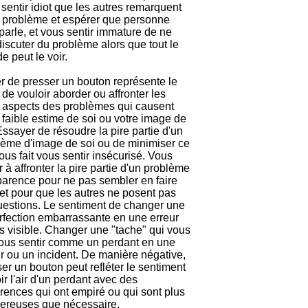
sentir idiot que les autres remarquent
e problème et espérer que personne
parle, et vous sentir immature de ne
iscuter du problème alors que tout le
 peut le voir.
r de presser un bouton représente le
 de vouloir aborder ou affronter les
s aspects des problèmes qui causent
 faible estime de soi ou votre image de
Essayer de résoudre la pire partie d'un
lème d'image de soi ou de minimiser ce
ous fait vous sentir insécurisé. Vous
r à affronter la pire partie d'un problème
parence pour ne pas sembler en faire
 et pour que les autres ne posent pas
uestions. Le sentiment de changer une
rfection embarrassante en une erreur
s visible. Changer une "tache" qui vous
 vous sentir comme un perdant en une
r ou un incident. De manière négative,
er un bouton peut refléter le sentiment
ir l'air d'un perdant avec des
rences qui ont empiré ou qui sont plus
ereuses que nécessaire.