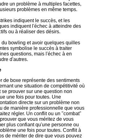
dre un problème à multiples facettes,
lusieurs problèmes en même temps.
trikes indiquent le succès, et les
ues indiquent l'échec à atteindre des
tifs ou à réaliser des désirs.
 du bowling et avoir quelques quilles
ntes symbolise le succès à traiter
ines questions, mais l'échec à en
udre d'autres.
e
r de boxe représente des sentiments
rnant une situation de compétitivité où
ut se prouver sur une question non
ue une fois pour toutes. Une
ontation directe sur un problème non
lu de manière professionnelle que vous
itez régler. Un conflit ou un "combat"
 prouver que vous méritez de vous
mer plus confiant qu'une personne ou
oblème une fois pour toutes. Conflit à
os de mériter de dire que vous pouvez