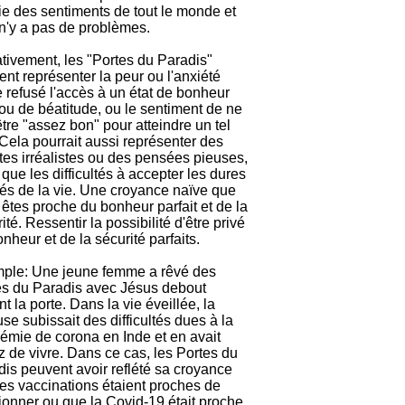
ie des sentiments de tout le monde et
 n'y a pas de problèmes.
tivement, les "Portes du Paradis"
nt représenter la peur ou l'anxiété
e refusé l'accès à un état de bonheur
 ou de béatitude, ou le sentiment de ne
tre "assez bon" pour atteindre un tel
 Cela pourrait aussi représenter des
tes irréalistes ou des pensées pieuses,
 que les difficultés à accepter les dures
tés de la vie. Une croyance naïve que
êtes proche du bonheur parfait et de la
ité. Ressentir la possibilité d'être privé
nheur et de la sécurité parfaits.
ple: Une jeune femme a rêvé des
es du Paradis avec Jésus debout
t la porte. Dans la vie éveillée, la
se subissait des difficultés dues à la
émie de corona en Inde et en avait
 de vivre. Dans ce cas, les Portes du
is peuvent avoir reflété sa croyance
es vaccinations étaient proches de
ionner ou que la Covid-19 était proche