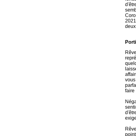
d'êtr
semb
Coro
2021 
deux
Port
Rêver
repr
quelq
laiss
affai
vous
parfa
faire
Négat
sent
d'êtr
exige
Rêver
point