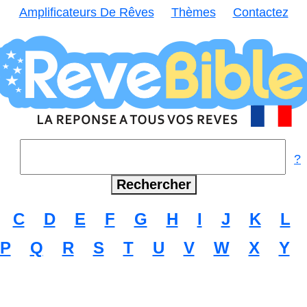
Amplificateurs De Rêves
Thèmes
Contactez
?
C
D
E
F
G
H
I
J
K
L
P
Q
R
S
T
U
V
W
X
Y