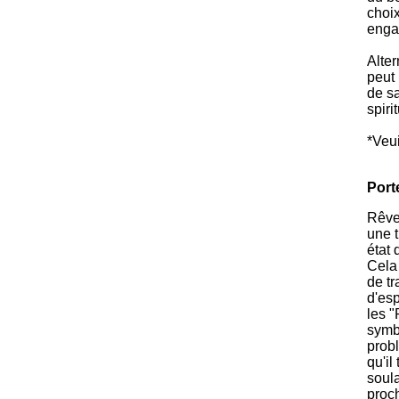
choi
engag
Alter
peut 
de sa
spiri
*Veui
Port
Rêve
une t
état 
Cela 
de t
d'esp
les "
symb
prob
qu'il
soula
proch