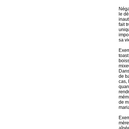
Négat
le dé
inaut
fait 
uniqu
impor
sa vi
Exem
toas
bois
mixe
Dans 
de b
cas, 
quan
rendr
mémo
de m
mari
Exem
mère
aînée