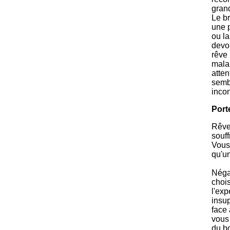
gran
Le br
une 
ou la
devoi
rêve 
mala
atten
semb
inco
Port
Rêver
souf
Vous 
qu'un
Néga
chois
l'exp
insu
face
vous 
du b