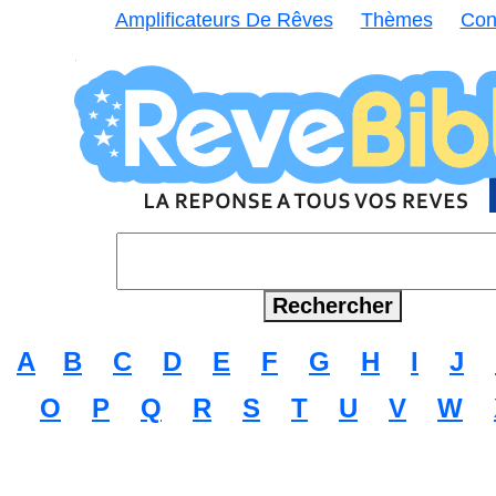
Amplificateurs De Rêves
Thèmes
Con
A
B
C
D
E
F
G
H
I
J
O
P
Q
R
S
T
U
V
W