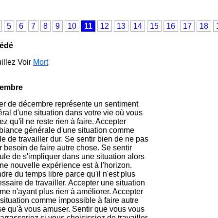
5
6
7
8
9
10
11
12
13
14
15
16
17
18
édé
illez Voir
Mort
embre
r de décembre représente un sentiment
ral d'une situation dans votre vie où vous
ez qu'il ne reste rien à faire. Accepter
biance générale d'une situation comme
ile de travailler dur. Se sentir bien de ne pas
r besoin de faire autre chose. Se sentir
cule de s'impliquer dans une situation alors
ne nouvelle expérience est à l'horizon.
dre du temps libre parce qu'il n'est plus
ssaire de travailler. Accepter une situation
e n'ayant plus rien à améliorer. Accepter
situation comme impossible à faire autre
e qu'à vous amuser. Sentir que vous vous
rrasseriez si vous choisissiez de travailler