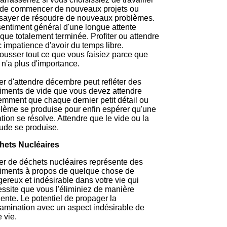
 de commencer de nouveaux projets ou
sayer de résoudre de nouveaux problèmes.
entiment général d'une longue attente
que totalement terminée. Profiter ou attendre
 impatience d'avoir du temps libre.
usser tout ce que vous faisiez parce que
 n'a plus d'importance.
r d'attendre décembre peut refléter des
iments de vide que vous devez attendre
emment que chaque dernier petit détail ou
lème se produise pour enfin espérer qu'une
ation se résolve. Attendre que le vide ou la
itude se produise.
hets Nucléaires
r de déchets nucléaires représente des
iments à propos de quelque chose de
ereux et indésirable dans votre vie qui
ssite que vous l'éliminiez de manière
ente. Le potentiel de propager la
amination avec un aspect indésirable de
e vie.