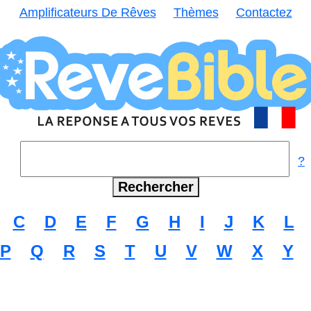
Amplificateurs De Rêves
Thèmes
Contactez
?
C
D
E
F
G
H
I
J
K
L
P
Q
R
S
T
U
V
W
X
Y