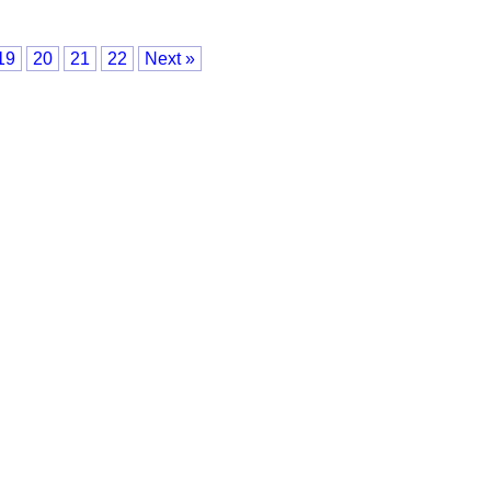
19
20
21
22
Next »