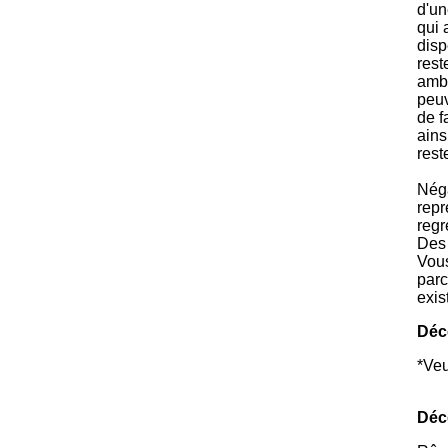
d'un
qui 
disp
rest
ambi
peuv
de f
ains
rest
Néga
repr
regr
Des 
Vous
parc
exis
Déc
*Veu
Déc