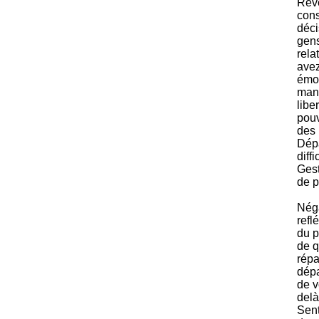
Rêve
cons
déci
gens
rela
ave
émo
mani
libe
pouv
des 
Dépa
diff
Gest
de p
Néga
refl
du p
de q
répa
dépa
de v
delà
Sent