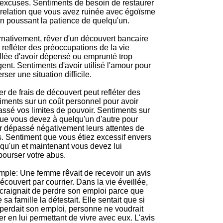
excuses. Sentiments de besoin de restaurer
relation que vous avez ruinée avec égoïsme
n poussant la patience de quelqu'un.
rnativement, rêver d'un découvert bancaire
 refléter des préoccupations de la vie
llée d'avoir dépensé ou emprunté trop
gent. Sentiments d'avoir utilisé l'amour pour
erser une situation difficile.
r de frais de découvert peut refléter des
iments sur un coût personnel pour avoir
ssé vos limites de pouvoir. Sentiments sur
ue vous devez à quelqu'un d'autre pour
r dépassé négativement leurs attentes de
. Sentiment que vous étiez excessif envers
qu'un et maintenant vous devez lui
ourser votre abus.
ple: Une femme rêvait de recevoir un avis
écouvert par courrier. Dans la vie éveillée,
 craignait de perdre son emploi parce que
e sa famille la détestait. Elle sentait que si
 perdait son emploi, personne ne voudrait
der en lui permettant de vivre avec eux. L'avis