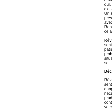
dur,
d'es
Un s
pres
avec
Repo
cela
Rêve
sent
pati
prob
situ
sol
Déc
Rêve
sent
dang
néce
prud
cont
votr