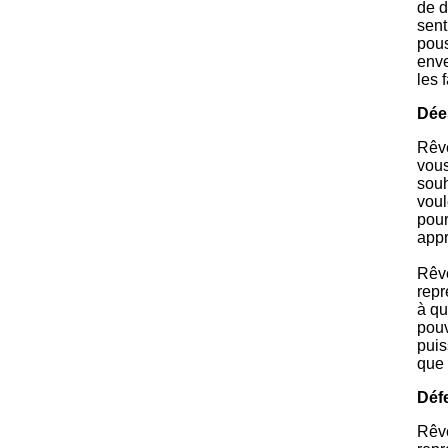
de d
sent
pous
enve
les 
Dée
Rêve
vous
souh
voul
pour
appr
Rêve
repr
à qu
pouv
puis
que 
Déf
Rêve