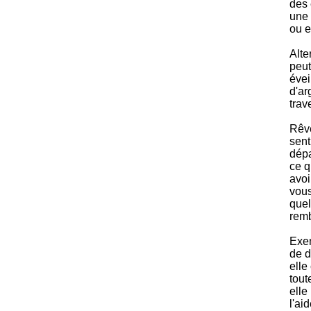
des 
une 
ou e
Alte
peut
évei
d'ar
trav
Rêve
sent
dépa
ce q
avoi
vous
quel
remb
Exem
de d
elle
tout
elle
l'ai