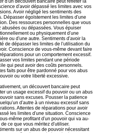
r d'un découvert bancaire peut refléter la
cience d'avoir dépassé les limites avec vos
sions. Avoir négligé les sentiments des
. Dépasser égoïstement les limites d'une
tion. Des ressources personnelles que vous
z abusées ou dépassées. Vous épuiser
tionnellement ou physiquement d'une
ère ou d'une autre. Sentiments d'avoir la
rté de dépasser les limites de l'utilisation du
oir. Conscience de vous-même devant faire
réparations pour un comportement excessif.
sser vos limites pendant une période
icile qui peut avoir des coûts personnels.
es faits pour être pardonné pour vos abus
ouvoir ou votre liberté excessive.
tivement, un découvert bancaire peut
éter un usage excessif du pouvoir ou un abus
ouvoir sans excuses. Pousser la patience
uelqu'un d'autre à un niveau excessif sans
rations. Attentes de réparations pour avoir
ssé les limites d'une situation. Conscience
ous-même profitant d'un pouvoir qui va au-
 de ce que vous méritez d'utiliser.
iments sur un abus de pouvoir nécessitant