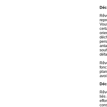
Déc
Rêve
repr
Vous
cert
orie
déch
pers
anta
souh
défa
Rêve
fonc
plan
avo
Déc
Rêve
liés
effo
con