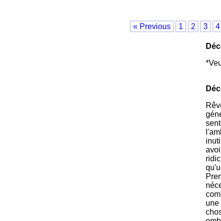
« Previous
1
2
3
4
Déc
*Veu
Déc
Rêve
géné
sent
l'am
inut
avoi
ridi
qu'u
Pren
néce
comm
une 
chos
emba