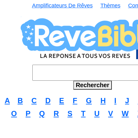
Amplificateurs De Rêves
Thèmes
Con
A
B
C
D
E
F
G
H
I
J
O
P
Q
R
S
T
U
V
W