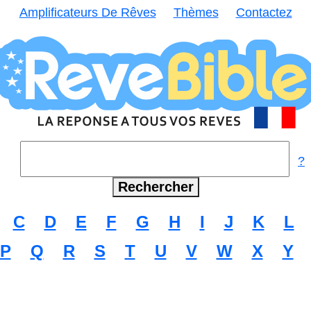
Amplificateurs De Rêves
Thèmes
Contactez
?
C
D
E
F
G
H
I
J
K
L
P
Q
R
S
T
U
V
W
X
Y