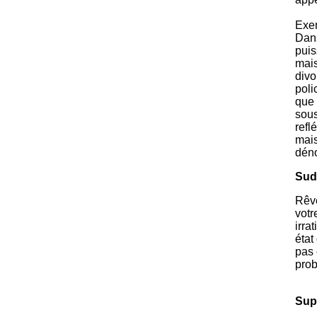
Exem
Dans
puis
mais
divo
poli
que 
sous
refl
mais
dén
Sud
Rêve
votr
irra
état
pas 
prob
Sup