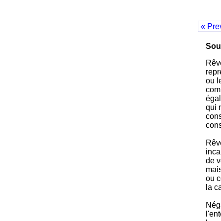
« Pre
Sou
Rêve
repr
ou l
comp
égal
qui 
cons
cons
Rêve
inca
de v
mais
ou c
la c
Néga
l'en