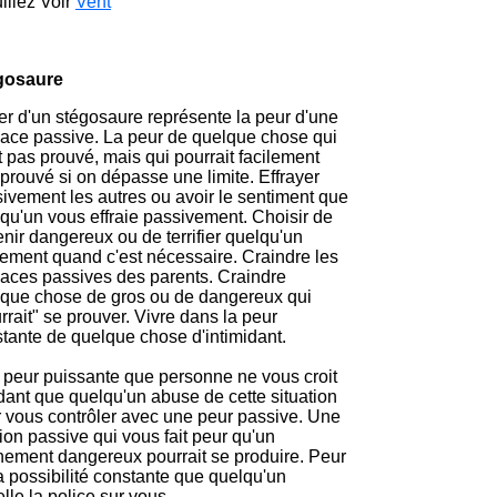
illez Voir
Vent
gosaure
r d'un stégosaure représente la peur d'une
ce passive. La peur de quelque chose qui
t pas prouvé, mais qui pourrait facilement
 prouvé si on dépasse une limite. Effrayer
ivement les autres ou avoir le sentiment que
qu'un vous effraie passivement. Choisir de
nir dangereux ou de terrifier quelqu'un
ement quand c'est nécessaire. Craindre les
ces passives des parents. Craindre
que chose de gros ou de dangereux qui
rrait" se prouver. Vivre dans la peur
tante de quelque chose d'intimidant.
peur puissante que personne ne vous croit
ant que quelqu'un abuse de cette situation
 vous contrôler avec une peur passive. Une
ion passive qui vous fait peur qu'un
ement dangereux pourrait se produire. Peur
a possibilité constante que quelqu'un
lle la police sur vous.