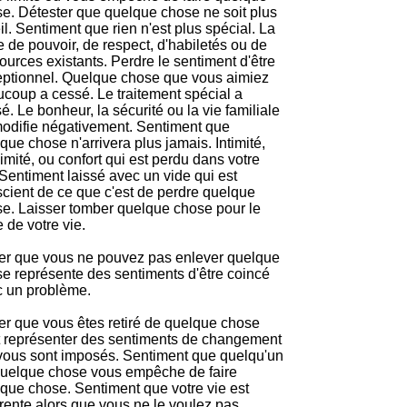
e. Détester que quelque chose ne soit plus
il. Sentiment que rien n'est plus spécial. La
e de pouvoir, de respect, d'habiletés ou de
ources existants. Perdre le sentiment d'être
ptionnel. Quelque chose que vous aimiez
coup a cessé. Le traitement spécial a
é. Le bonheur, la sécurité ou la vie familiale
odifie négativement. Sentiment que
que chose n'arrivera plus jamais. Intimité,
imité, ou confort qui est perdu dans votre
 Sentiment laissé avec un vide qui est
cient de ce que c'est de perdre quelque
e. Laisser tomber quelque chose pour le
e de votre vie.
r que vous ne pouvez pas enlever quelque
e représente des sentiments d'être coincé
 un problème.
r que vous êtes retiré de quelque chose
 représenter des sentiments de changement
vous sont imposés. Sentiment que quelqu'un
uelque chose vous empêche de faire
que chose. Sentiment que votre vie est
érente alors que vous ne le voulez pas.