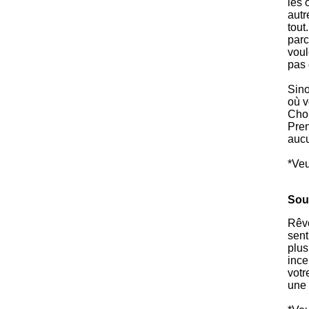
les 
autr
tout
parc
voul
pas 
Sino
où v
Choi
Pre
aucu
*Veu
Sou
Rêve
sent
plus
ince
votr
une 