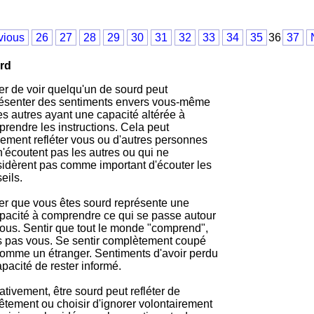
vious
26
27
28
29
30
31
32
33
34
35
36
37
rd
r de voir quelqu'un de sourd peut
ésenter des sentiments envers vous-même
es autres ayant une capacité altérée à
rendre les instructions. Cela peut
ement refléter vous ou d'autres personnes
n'écoutent pas les autres ou qui ne
idèrent pas comme important d'écouter les
eils.
r que vous êtes sourd représente une
pacité à comprendre ce qui se passe autour
ous. Sentir que tout le monde "comprend",
 pas vous. Se sentir complètement coupé
omme un étranger. Sentiments d'avoir perdu
apacité de rester informé.
tivement, être sourd peut refléter de
têtement ou choisir d'ignorer volontairement