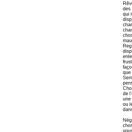
Rêve
des 
qui 
disp
chan
chan
chos
mauv
Rega
disp
enle
frus
faço
que 
Sent
pens
Choi
de l
une 
ou l
dans
Néga
chos
vous