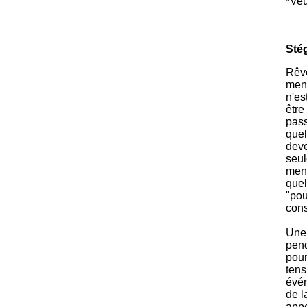
*Veu
Sté
Rêve
mena
n'es
être
pass
quel
deve
seul
mena
quel
"pou
cons
Une 
pend
pour
tens
évén
de l
appe