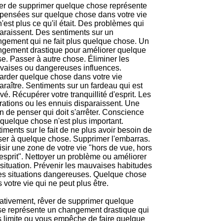
r de supprimer quelque chose représente
pensées sur quelque chose dans votre vie
n'est plus ce qu'il était. Des problèmes qui
araissent. Des sentiments sur un
gement qui ne fait plus quelque chose. Un
gement drastique pour améliorer quelque
e. Passer à autre chose. Éliminer les
aises ou dangereuses influences.
rder quelque chose dans votre vie
araître. Sentiments sur un fardeau qui est
vé. Récupérer votre tranquillité d'esprit. Les
trations ou les ennuis disparaissent. Une
n de penser qui doit s'arrêter. Conscience
quelque chose n'est plus important.
iments sur le fait de ne plus avoir besoin de
er à quelque chose. Supprimer l'embarras.
sir une zone de votre vie "hors de vue, hors
'esprit". Nettoyer un problème ou améliorer
situation. Prévenir les mauvaises habitudes
es situations dangereuses. Quelque chose
 votre vie qui ne peut plus être.
tivement, rêver de supprimer quelque
e représente un changement drastique qui
 limite ou vous empêche de faire quelque