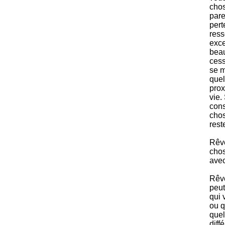
chos
pare
pert
ress
exce
beau
cess
se m
quel
prox
vie.
cons
chos
rest
Rêve
chos
avec
Rêve
peut
qui 
ou q
quel
diff