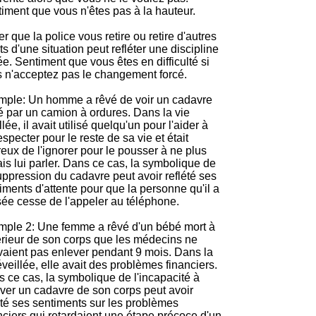
iment que vous n'êtes pas à la hauteur.
r que la police vous retire ou retire d'autres
ts d'une situation peut refléter une discipline
ée. Sentiment que vous êtes en difficulté si
 n'acceptez pas le changement forcé.
ple: Un homme a rêvé de voir un cadavre
ré par un camion à ordures. Dans la vie
llée, il avait utilisé quelqu'un pour l'aider à
especter pour le reste de sa vie et était
eux de l'ignorer pour le pousser à ne plus
is lui parler. Dans ce cas, la symbolique de
uppression du cadavre peut avoir reflété ses
iments d'attente pour que la personne qu'il a
isée cesse de l'appeler au téléphone.
ple 2: Une femme a rêvé d'un bébé mort à
térieur de son corps que les médecins ne
aient pas enlever pendant 9 mois. Dans la
éveillée, elle avait des problèmes financiers.
 ce cas, la symbolique de l'incapacité à
ver un cadavre de son corps peut avoir
été ses sentiments sur les problèmes
nciers qui retardaient une étape précoce d'un