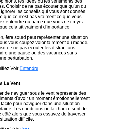
opinions, les idées ou les sentiments des
es. Choisir de ne pas écouter quelqu'un du
. Ignorer les conseils qui vous sont donnés
e que ce n'est pas vraiment ce que vous
ez entendre ou parce que vous ne croyez
que cela ait vraiment d'importance.
n, être sourd peut représenter une situation
ous vous coupez volontairement du monde.
sir de ne pas écouter les distractions.
ndre une pause ou des vacances sans
ne perturbation.
illez Voir
Entendre
s Le Vent
r de naviguer sous le vent représente des
iments d'avoir un moment émotionnellement
 facile pour naviguer dans une situation
rtaine. Les conditions ou la chance sont de
e côté alors que vous essayez de traverser
situation difficile.