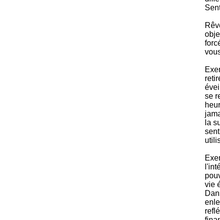
Sent
Rêve
obje
forc
vous
Exem
reti
évei
se r
heur
jama
la s
sent
util
Exem
l'in
pouv
vie 
Dans
enle
refl
fina