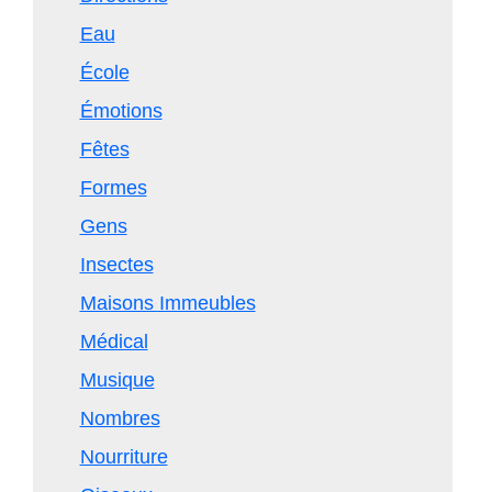
Eau
École
Émotions
Fêtes
Formes
Gens
Insectes
Maisons Immeubles
Médical
Musique
Nombres
Nourriture