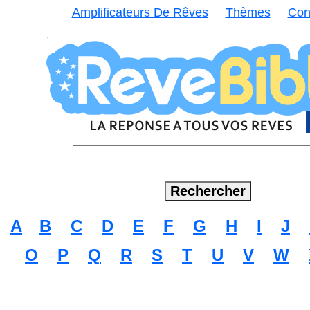
Amplificateurs De Rêves
Thèmes
Con
A
B
C
D
E
F
G
H
I
J
O
P
Q
R
S
T
U
V
W