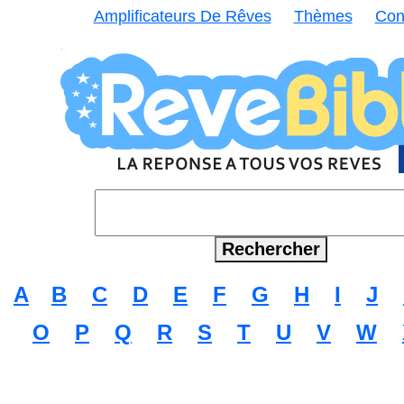
Amplificateurs De Rêves
Thèmes
Con
A
B
C
D
E
F
G
H
I
J
O
P
Q
R
S
T
U
V
W