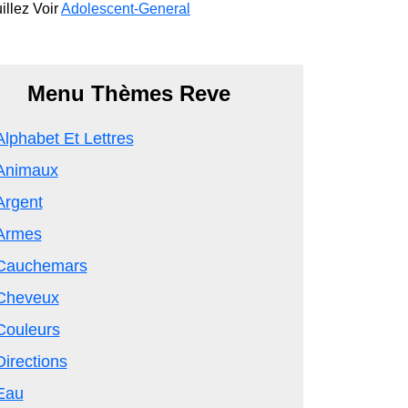
illez Voir
Adolescent-General
Menu Thèmes Reve
Alphabet Et Lettres
Animaux
Argent
Armes
Cauchemars
Cheveux
Couleurs
Directions
Eau