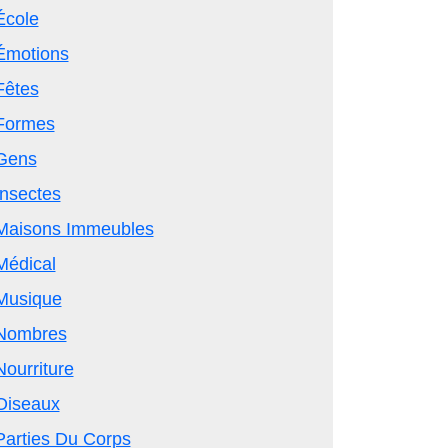
École
Émotions
Fêtes
Formes
Gens
Insectes
Maisons Immeubles
Médical
Musique
Nombres
Nourriture
Oiseaux
Parties Du Corps