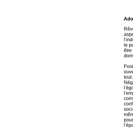
Ado
Rêve
aspe
l'in
le p
être
doma
Posi
ouve
tout
Néga
l'ég
l'em
comp
conf
soci
même
pour
l'ép