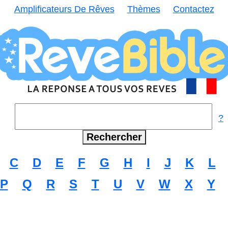
Amplificateurs De Rêves
Thèmes
Contactez
?
C
D
E
F
G
H
I
J
K
L
P
Q
R
S
T
U
V
W
X
Y