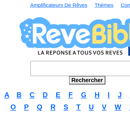
Amplificateurs De Rêves
Thèmes
Con
A
B
C
D
E
F
G
H
I
J
O
P
Q
R
S
T
U
V
W