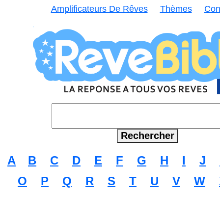
Amplificateurs De Rêves
Thèmes
Con
A
B
C
D
E
F
G
H
I
J
O
P
Q
R
S
T
U
V
W