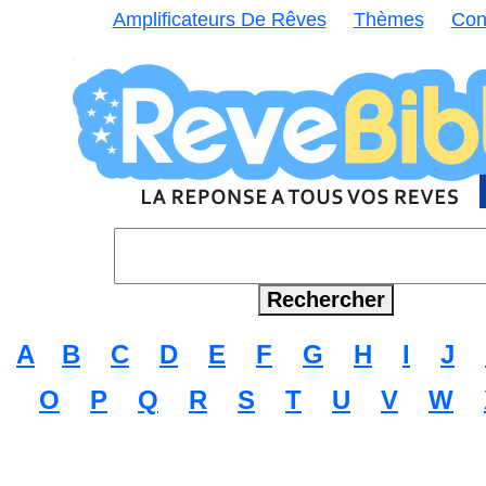
Amplificateurs De Rêves
Thèmes
Con
A
B
C
D
E
F
G
H
I
J
O
P
Q
R
S
T
U
V
W