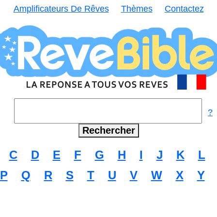
Amplificateurs De Rêves
Thèmes
Contactez
?
C
D
E
F
G
H
I
J
K
L
P
Q
R
S
T
U
V
W
X
Y