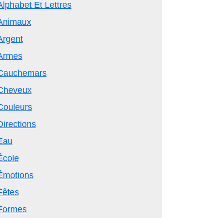
Alphabet Et Lettres
Animaux
Argent
Armes
Cauchemars
Cheveux
Couleurs
Directions
Eau
École
Émotions
Fêtes
Formes