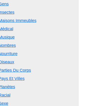
Gens
Insectes
Maisons Immeubles
Médical
Musique
Nombres
Nourriture
Oiseaux
Parties Du Corps
Pays Et Villes
Planètes
Racial
Sexe