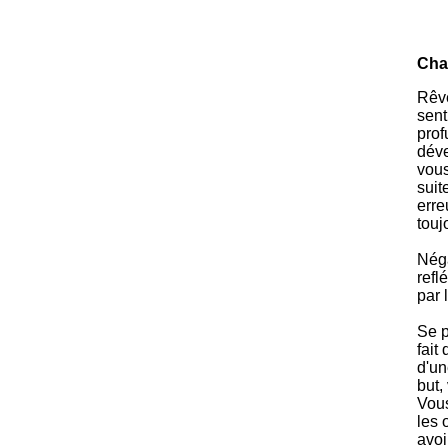
Cha
Rêve
sent
prof
déve
vous
suit
erre
touj
Néga
refl
par 
Se p
fait
d'un
but,
Vous
les 
avoi