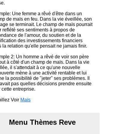
se.
ple: Une femme a rêvé d'être dans un
p de maïs en feu. Dans la vie éveillée, son
age se terminait. Le champ de maïs pourrait
r reflété ses sentiments à propos de
ondance de l'amour, du soutien et de la
ification des investissements financiers
 la relation qu'elle pensait ne jamais finir.
ple 2: Un homme a rêvé de voir son père
ut à côté d'un champ de maïs. Dans la vie
llée, il s'attendait à ce qu'une nouvelle
uverte mène à une activité rentable et lui
e la possibilité de "jeter" ses problèmes. Il
avait pas quelles décisions prendre ensuite
 cette entreprise.
illez Voir
Maïs
Menu Thèmes Reve