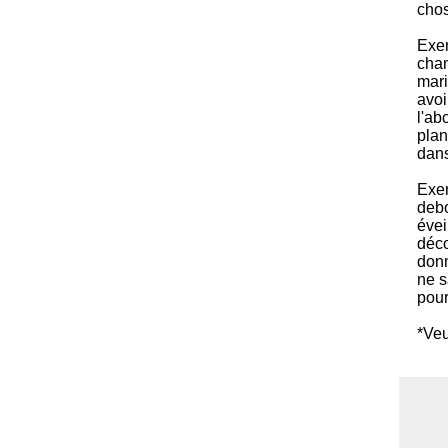
cho
Exem
cham
mari
avoi
l'ab
plan
dans
Exem
debo
évei
déco
donn
ne s
pour
*Veu