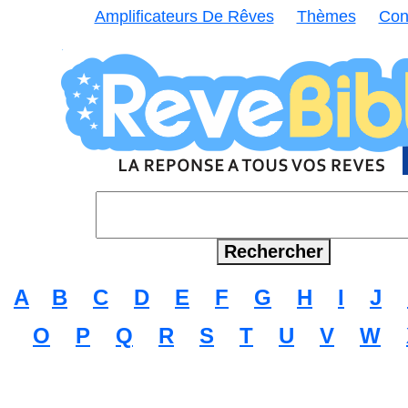
Amplificateurs De Rêves
Thèmes
Con
A
B
C
D
E
F
G
H
I
J
O
P
Q
R
S
T
U
V
W