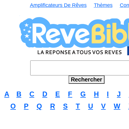
Amplificateurs De Rêves
Thèmes
Con
A
B
C
D
E
F
G
H
I
J
O
P
Q
R
S
T
U
V
W