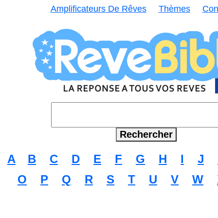
Amplificateurs De Rêves
Thèmes
Con
A
B
C
D
E
F
G
H
I
J
O
P
Q
R
S
T
U
V
W