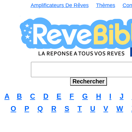
Amplificateurs De Rêves
Thèmes
Con
A
B
C
D
E
F
G
H
I
J
O
P
Q
R
S
T
U
V
W