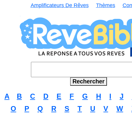
Amplificateurs De Rêves
Thèmes
Con
A
B
C
D
E
F
G
H
I
J
O
P
Q
R
S
T
U
V
W