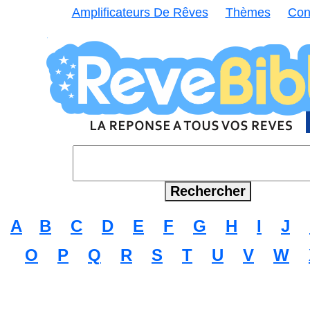
Amplificateurs De Rêves
Thèmes
Con
A
B
C
D
E
F
G
H
I
J
O
P
Q
R
S
T
U
V
W