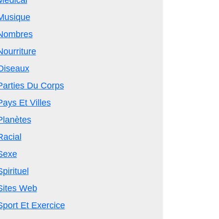
Médical
Musique
Nombres
Nourriture
Oiseaux
Parties Du Corps
Pays Et Villes
Planètes
Racial
Sexe
Spirituel
Sites Web
Sport Et Exercice