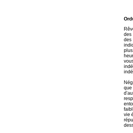
Ord
Rêve
des 
des 
indi
plus
heur
vous
indé
indé
Néga
que 
d'au
resp
ento
faib
vie 
répu
dess