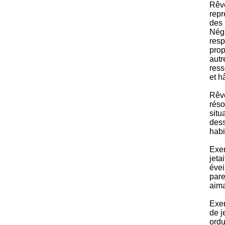
Rêve
repr
des 
Néga
resp
prop
autr
ress
et hâ
Rêve
réso
situ
des
habi
Exem
jeta
évei
pare
aima
Exem
de j
ordu