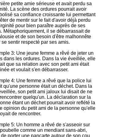
ière petite amie sérieuse et avait perdu sa
inité. La scène des ordures pourrait avoir
olisé sa confiance croissante lui permettant
rêter de mentir sur le fait d'avoir déjà perdu
irginité pour bien paraître auprès de ses
. Métaphoriquement, il se débarrassait de
alousie et de son besoin d'être malhonnête
 se sentir respecté par ses amis.
ple 3: Une jeune femme a rêvé de jeter un
s dans les ordures. Dans la vie éveillée, elle
ait que sa relation avec son petit ami était
inée et voulait s'en débarrasser.
ple 4: Une femme a rêvé que la police lui
it qu'une personne était un déchet. Dans la
éveillée, son petit ami jaloux lui disait de ne
rencontrer quelqu'un. La déclaration sur la
onne étant un déchet pourrait avoir reflété la
le opinion du petit ami de la personne qu'elle
oyait de rencontrer.
ple 5: Un homme a rêvé de s'asseoir sur
poubelle comme un mendiant sans-abri,
 de porter une pancarte autour de son cou