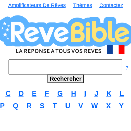
Amplificateurs De Rêves
Thèmes
Contactez
?
C
D
E
F
G
H
I
J
K
L
P
Q
R
S
T
U
V
W
X
Y