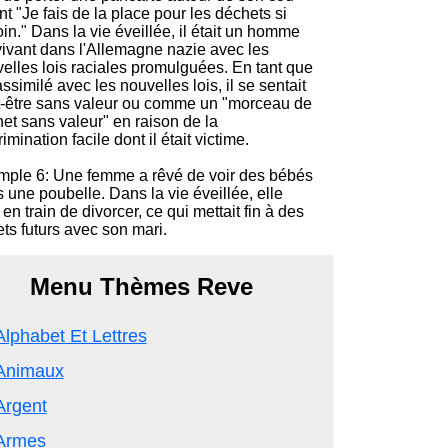
nt "Je fais de la place pour les déchets si
in." Dans la vie éveillée, il était un homme
 vivant dans l'Allemagne nazie avec les
elles lois raciales promulguées. En tant que
 assimilé avec les nouvelles lois, il se sentait
-être sans valeur ou comme un "morceau de
et sans valeur" en raison de la
rimination facile dont il était victime.
ple 6: Une femme a rêvé de voir des bébés
 une poubelle. Dans la vie éveillée, elle
t en train de divorcer, ce qui mettait fin à des
ets futurs avec son mari.
Menu Thèmes Reve
Alphabet Et Lettres
Animaux
Argent
Armes