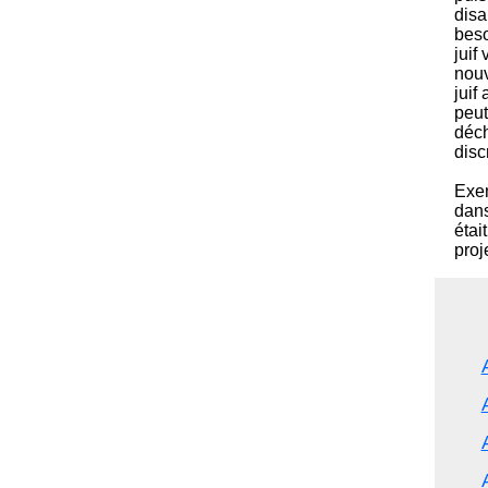
disa
beso
juif
nouv
juif
peut
déch
disc
Exem
dans
étai
proj