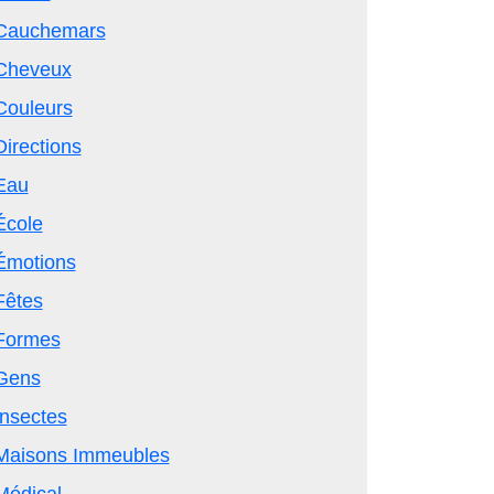
Cauchemars
Cheveux
Couleurs
Directions
Eau
École
Émotions
Fêtes
Formes
Gens
Insectes
Maisons Immeubles