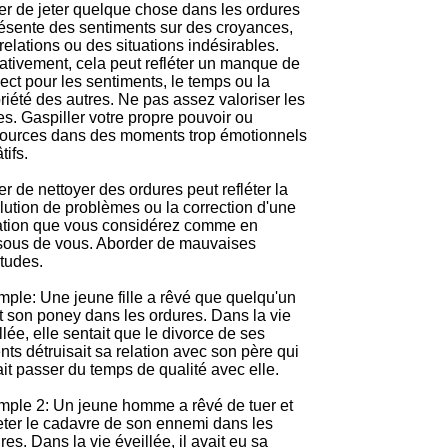
r de jeter quelque chose dans les ordures
ésente des sentiments sur des croyances,
relations ou des situations indésirables.
tivement, cela peut refléter un manque de
ect pour les sentiments, le temps ou la
riété des autres. Ne pas assez valoriser les
es. Gaspiller votre propre pouvoir ou
ources dans des moments trop émotionnels
tifs.
r de nettoyer des ordures peut refléter la
lution de problèmes ou la correction d'une
ation que vous considérez comme en
sous de vous. Aborder de mauvaises
tudes.
ple: Une jeune fille a rêvé que quelqu'un
it son poney dans les ordures. Dans la vie
llée, elle sentait que le divorce de ses
nts détruisait sa relation avec son père qui
it passer du temps de qualité avec elle.
ple 2: Un jeune homme a rêvé de tuer et
eter le cadavre de son ennemi dans les
res. Dans la vie éveillée, il avait eu sa