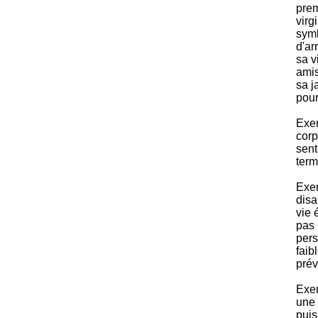
prem
virg
symb
d'ar
sa v
amis
sa j
pour
Exem
corp
sent
term
Exem
disa
vie 
pas 
pers
faib
prév
Exem
une 
puis