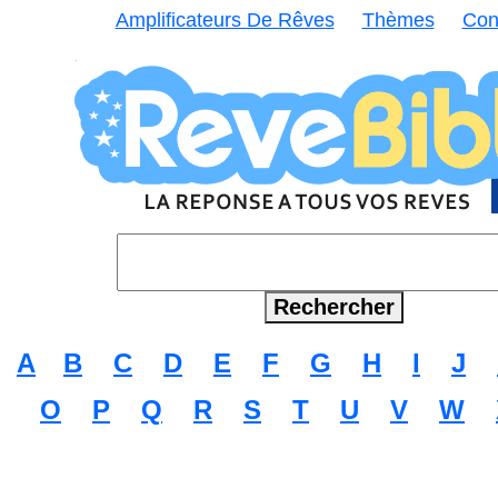
Amplificateurs De Rêves
Thèmes
Con
A
B
C
D
E
F
G
H
I
J
O
P
Q
R
S
T
U
V
W