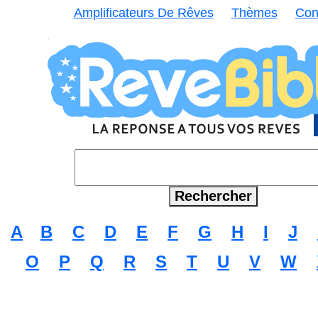
Amplificateurs De Rêves
Thèmes
Con
A
B
C
D
E
F
G
H
I
J
O
P
Q
R
S
T
U
V
W