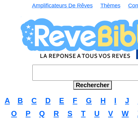
Amplificateurs De Rêves
Thèmes
Con
A
B
C
D
E
F
G
H
I
J
O
P
Q
R
S
T
U
V
W