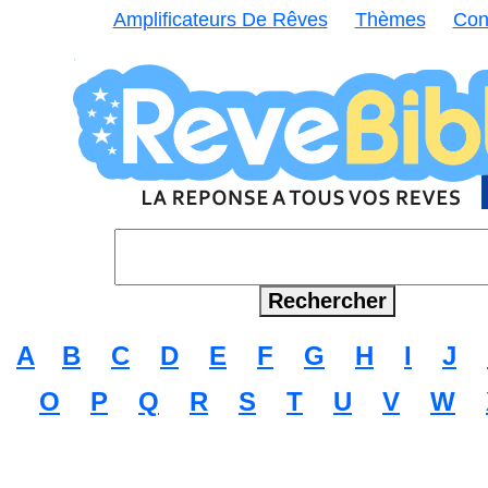
Amplificateurs De Rêves
Thèmes
Con
A
B
C
D
E
F
G
H
I
J
O
P
Q
R
S
T
U
V
W