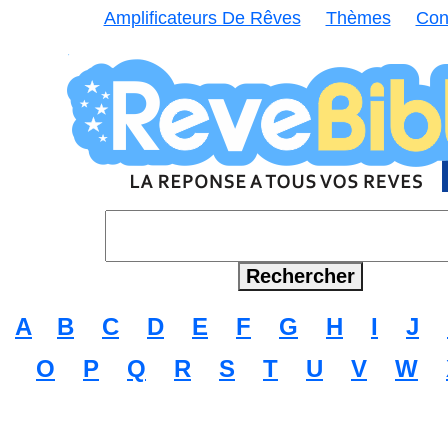
Amplificateurs De Rêves
Thèmes
Con
A
B
C
D
E
F
G
H
I
J
O
P
Q
R
S
T
U
V
W