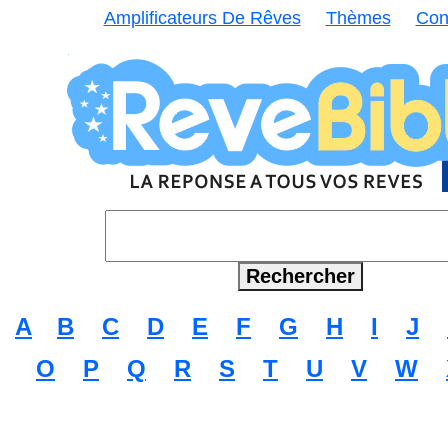
Amplificateurs De Rêves
Thèmes
Con
A
B
C
D
E
F
G
H
I
J
O
P
Q
R
S
T
U
V
W