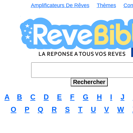
Amplificateurs De Rêves
Thèmes
Con
A
B
C
D
E
F
G
H
I
J
O
P
Q
R
S
T
U
V
W