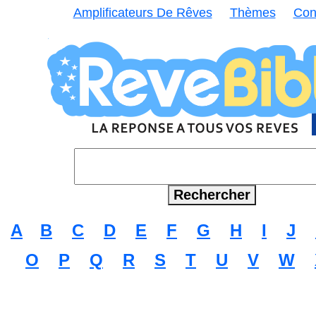
Amplificateurs De Rêves
Thèmes
Con
A
B
C
D
E
F
G
H
I
J
O
P
Q
R
S
T
U
V
W