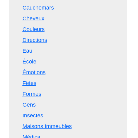
Cauchemars
Cheveux
Couleurs
Directions
Eau
École
Émotions
Fêtes
Formes
Gens
Insectes
Maisons Immeubles
Médical