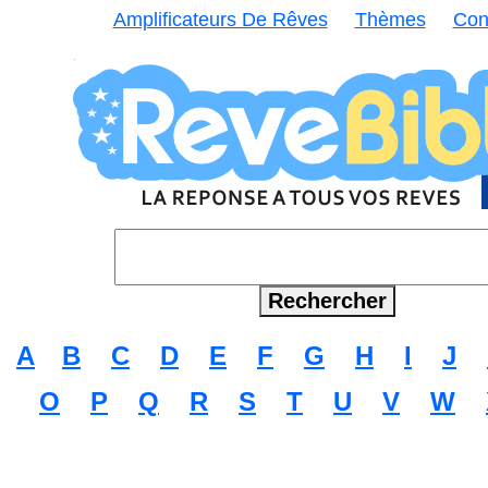
Amplificateurs De Rêves
Thèmes
Con
A
B
C
D
E
F
G
H
I
J
O
P
Q
R
S
T
U
V
W