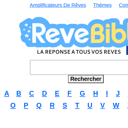
Amplificateurs De Rêves
Thèmes
Con
A
B
C
D
E
F
G
H
I
J
O
P
Q
R
S
T
U
V
W