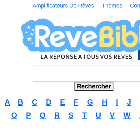
Amplificateurs De Rêves
Thèmes
Con
A
B
C
D
E
F
G
H
I
J
O
P
Q
R
S
T
U
V
W