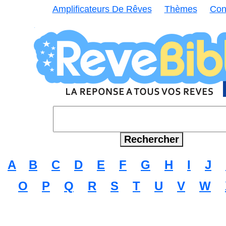
Amplificateurs De Rêves
Thèmes
Con
A
B
C
D
E
F
G
H
I
J
O
P
Q
R
S
T
U
V
W