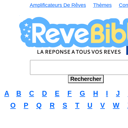
Amplificateurs De Rêves
Thèmes
Con
A
B
C
D
E
F
G
H
I
J
O
P
Q
R
S
T
U
V
W