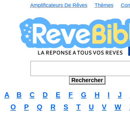
Amplificateurs De Rêves
Thèmes
Con
A
B
C
D
E
F
G
H
I
J
O
P
Q
R
S
T
U
V
W