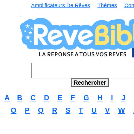
Amplificateurs De Rêves
Thèmes
Con
A
B
C
D
E
F
G
H
I
J
O
P
Q
R
S
T
U
V
W