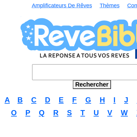
Amplificateurs De Rêves
Thèmes
Con
A
B
C
D
E
F
G
H
I
J
O
P
Q
R
S
T
U
V
W